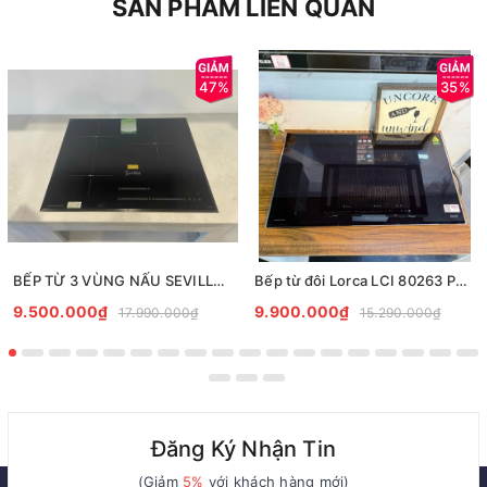
SẢN PHẨM LIÊN QUAN
47%
35%
BẾP TỪ 3 VÙNG NẤU SEVILLA SV-T3689
Bếp từ đôi Lorca LCI 80263 PULUX8E
9.500.000₫
9.900.000₫
17.990.000₫
15.290.000₫
Đăng Ký Nhận Tin
(Giảm
5%
với khách hàng mới)