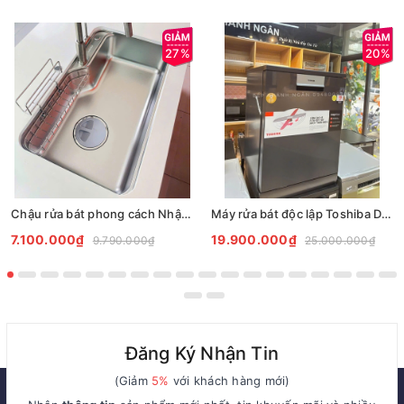
27%
20%
Chậu rửa bát phong cách Nhật chống xước Tari Smart 8050
Máy rửa bát độc lập Toshiba DW-15F7(G)-VN
7.100.000₫
19.900.000₫
9.790.000₫
25.000.000₫
Đăng Ký Nhận Tin
(Giảm
5%
với khách hàng mới)