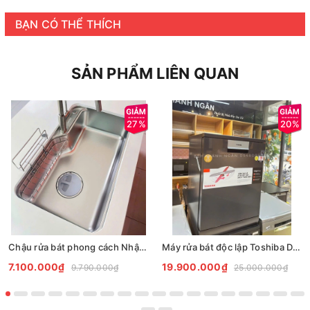
BẠN CÓ THỂ THÍCH
SẢN PHẨM LIÊN QUAN
27%
20%
Chậu rửa bát phong cách Nhật chống xước Tari Smart 8050
Máy rửa bát độc lập Toshiba DW-15F7(G)-VN
7.100.000₫
19.900.000₫
9.790.000₫
25.000.000₫