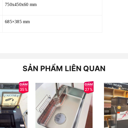
750x450x60 mm
685×385 mm
SẢN PHẨM LIÊN QUAN
35%
27%