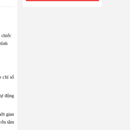
 chiếc
tính
 chỉ số
 tự động
hời gian
 yên tâm