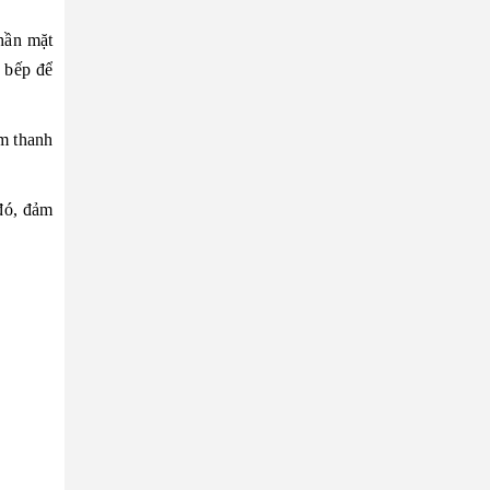
phần mặt
t bếp để
âm thanh
 đó, đảm