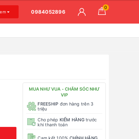
0
0984052896
xem
MUA NHƯ VUA - CHĂM SÓC NHƯ
VIP
FREESHIP
đơn hàng trên 3
triệu
Cho phép
KIỂM HÀNG
trước
khi thanh toán
Cam kết 100%
CHÍNH HÃNG