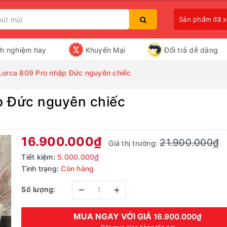
Sản phẩm đã 
nh nghiệm hay
Khuyến Mại
Đổi trả dễ dàng
Lorca 809 Pro nhập Đức nguyên chiếc
p Đức nguyên chiếc
Bạn chưa xem sản phẩm nào
16.900.000₫
21.900.000₫
Giá thị trường:
Tiết kiệm:
5.000.000₫
Tình trạng:
Còn hàng
–
+
Số lượng:
MUA NGAY VỚI GIÁ
16.900.000₫