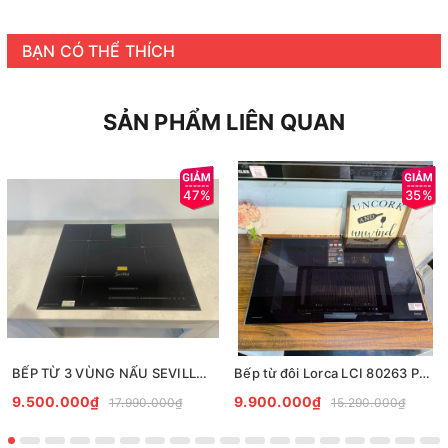
BẠN CÓ THỂ THÍCH
SẢN PHẨM LIÊN QUAN
47%
35%
BẾP TỪ 3 VÙNG NẤU SEVILLA SV-T3689
Bếp từ đôi Lorca LCI 80263 PULUX8E
9.500.000₫
9.900.000₫
17.990.000₫
15.290.000₫