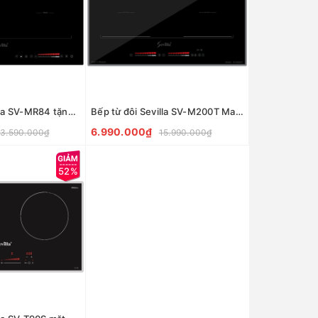
Bếp từ đôi Sevilla SV-MR84 tặng bộ nồi Inox 3 món
Bếp từ đôi Sevilla SV-M200T Made in Malaysia
6.990.000₫
13.590.000₫
15.990.000₫
52%