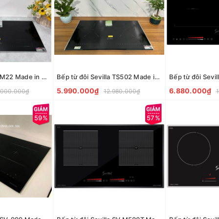
Bếp từ đôi Sevilla M22 Made in Malaysia
Bếp từ đôi Sevilla TS502 Made in Thái Lan
5.990.000₫
6.880.000₫
.000.000₫
12.980.000₫
59%
57%