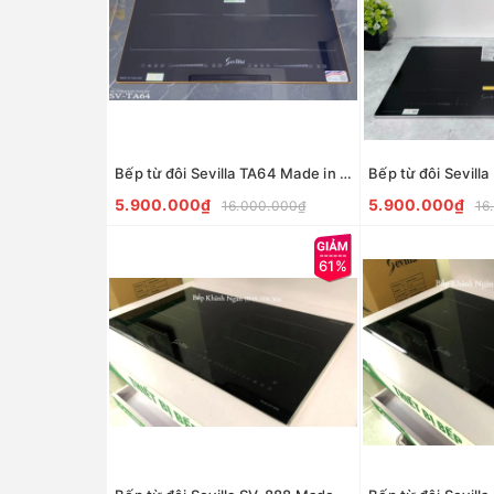
Bếp từ đôi Sevilla TA64 Made in Malaysia
5.900.000₫
5.900.000₫
16.000.000₫
16
61%