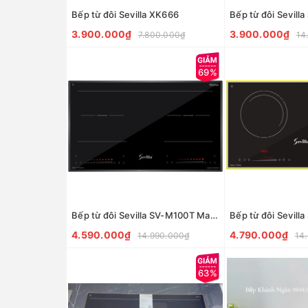
Bếp từ đôi Sevilla XK666
3.900.000₫
3.900.000₫
7.800.000₫
14
69%
Bếp từ đôi Sevilla SV-M100T Made in Malaysia
4.590.000₫
4.790.000₫
14.990.000₫
14
63%