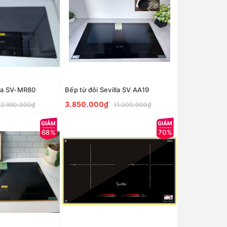
lla SV-MR80
Bếp từ đôi Sevilla SV AA19
3.850.000₫
12.990.000₫
11.000.000₫
68%
70%