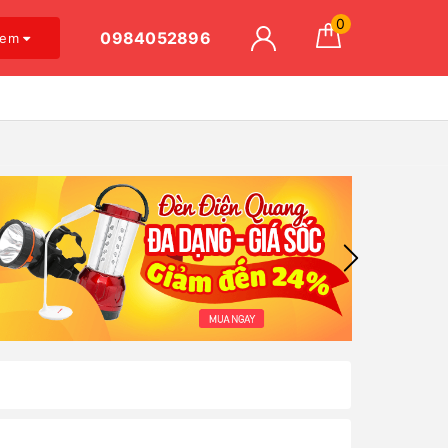
0
0984052896
xem