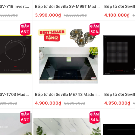
Bếp từ đôi Sevilla SV-Y19 Inverter 35%
Bếp từ đôi Sevilla SV-M99T Made in Malaysia
3.990.000₫
4.100.000₫
.990.000₫
13.990.000₫
1
68%
50%
Bếp từ đôi Sevilla SV-T70S Made in Malaysia
Bếp từ đôi Sevilla ME743 Made in Malaysia
4.900.000₫
4.950.000₫
.990.000₫
9.800.000₫
63%
54%