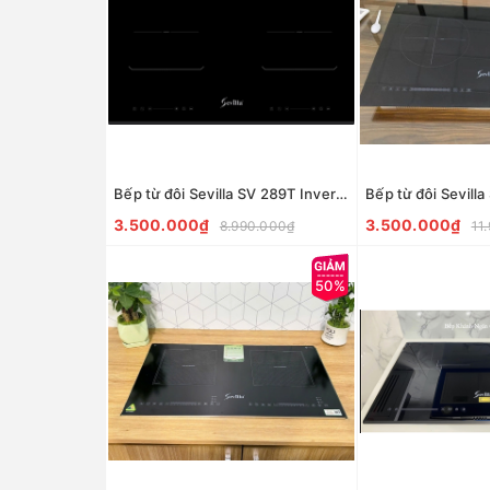
Bếp từ đôi Sevilla SV 289T Inverter 30%
3.500.000₫
3.500.000₫
8.990.000₫
11
50%