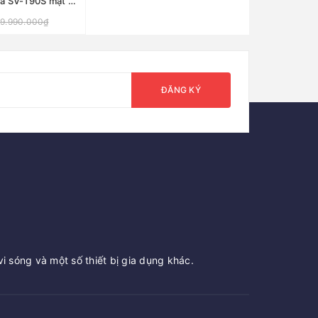
Bếp từ đôi Sevilla SV-T90S mặt kính Schott
19.990.000₫
ĐĂNG KÝ
vi sóng và một số thiết bị gia dụng khác.