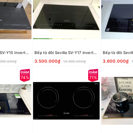
Bếp từ đôi Sevilla SV-Y15 Inverter tiết kiệm điện
Bếp từ đôi Sevilla SV-Y17 inverter tiết kiệm điện
Bếp từ đôi Sevi
3.500.000₫
3.600.000₫
.990.000₫
13.990.000₫
74%
71%