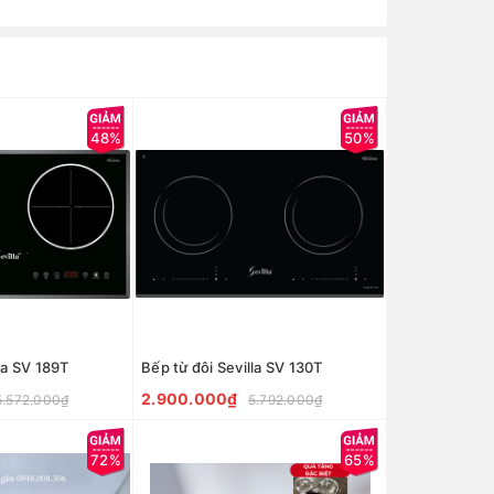
48%
50%
la SV 189T
Bếp từ đôi Sevilla SV 130T
2.900.000₫
5.572.000₫
5.792.000₫
72%
65%