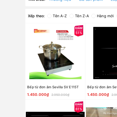
Xếp theo:
Tên A-Z
Tên Z-A
Hàng mới
51%
Bếp từ đơn âm Sevilla SV E115T
Bếp từ đơn âm Sev
1.450.000₫
1.450.000₫
2.950.000₫
2.9
61%