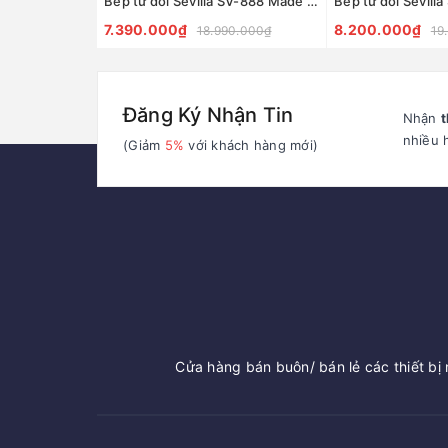
Bếp từ đôi Sevilla SV-888 Made in Malaysia
7.390.000₫
8.200.000₫
18.990.000₫
19
Đăng Ký Nhận Tin
Nhận
t
nhiều 
(Giảm
5%
với khách hàng mới)
Cửa hàng bán buôn/ bán lẻ các thiết bị n