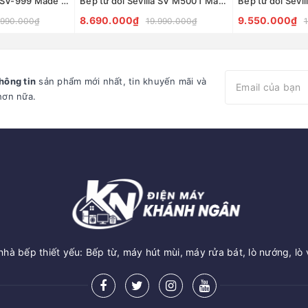
Bếp từ đôi Sevilla SV-999 Made in Malaysia
Bếp từ đôi Sevilla SV M500T Made in Malaysia
8.690.000₫
9.550.000₫
.990.000₫
19.990.000₫
hông tin
sản phẩm mới nhất, tin khuyến mãi và
hơn nữa.
hà bếp thiết yếu: Bếp từ, máy hút mùi, máy rửa bát, lò nướng, lò 