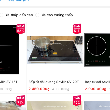
Giá thấp đến cao
Giá cao xuống thấp
52%
51%
illa SV-15T
Bếp từ đôi dương Sevilla SV-20T
Bếp từ đôi Sevil
2.450.000₫
2.900.000₫
90.000₫
4.990.000₫
71%
75%