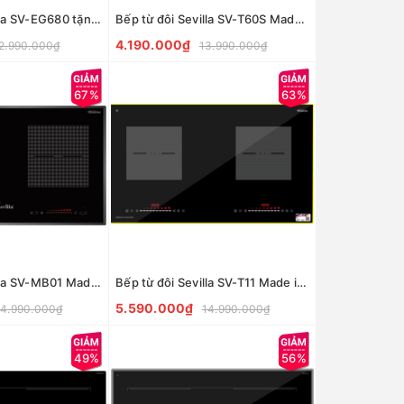
Bếp từ đôi Sevilla SV-EG680 tặng bộ nồi inox 304
Bếp từ đôi Sevilla SV-T60S Made in Malaysia
4.190.000₫
2.990.000₫
13.990.000₫
67%
63%
Bếp từ đôi Sevilla SV-MB01 Made in Malaysia
Bếp từ đôi Sevilla SV-T11 Made in Thai Lan
5.590.000₫
14.990.000₫
14.990.000₫
49%
56%