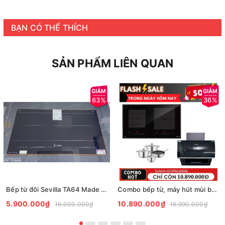
BẠN CÓ THỂ THÍCH
SẢN PHẨM LIÊN QUAN
63%
36%
Bếp từ đôi Sevilla TA64 Made in Malaysia
Combo bếp từ, máy hút mùi bán chạy nhất
5.900.000₫
10.890.000₫
16.000.000₫
16.990.000₫