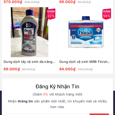
570.000₫
69.000₫
690.000₫
89.000₫
22%
56%
Dung dịch tẩy vệ sinh đa năng Denkmit nội địa Đức
Dung dịch vệ sinh MRB Finish 250ml
69.000₫
84.000₫
89.000₫
190.000₫
Đăng Ký Nhận Tin
(Giảm
5%
với khách hàng mới)
Nhận
thông tin
sản phẩm mới nhất, tin khuyến mãi và nhiều
hơn nữa.