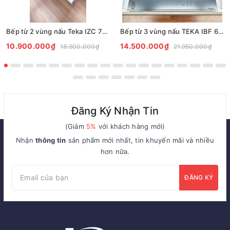
Bếp từ 2 vùng nấu Teka IZC 72610 MST BK
Bếp từ 3 vùng nấu TEKA IBF 63 FST VG
10.900.000₫
14.500.000₫
18.900.000₫
21.950.000₫
Đăng Ký Nhận Tin
(Giảm
5%
với khách hàng mới)
Nhận
thông tin
sản phẩm mới nhất, tin khuyến mãi và nhiều
hơn nữa.
ĐĂNG KÝ