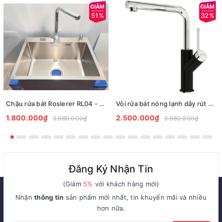
51%
32%
Chậu rửa bát Roslerer RL04 - 6045 inox 304
Vòi rửa bát nóng lạnh dây rút Gento GT04-204 New Black
1.800.000₫
2.500.000₫
3.680.000₫
3.680.000₫
Đăng Ký Nhận Tin
(Giảm
5%
với khách hàng mới)
Nhận
thông tin
sản phẩm mới nhất, tin khuyến mãi và nhiều
hơn nữa.