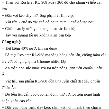
+ Thân vòi Roslerer RL-968 xoay 360 độ cho phạm vi tiếp cận
lớn
+ Đầu vòi kéo dây mở rộng phạm vi làm việc
+ Vòi rửa 2 chế độ xả: chế độ phun mưa + chế độ tạo bọt
+ Chiều cao lý tưởng cho mọi thao tác làm bếp
+ Tay vòi ngang tối ưu không gian bàn bếp
Công nghệ:
+ Tiết kiệm 40% nước khi sử dụng
+ Bề mặt Roslerer RL-968 mạ sáng bóng bền lâu, chống bám vân
tay với công nghệ mạ Chrome nhiều lớp
+ An toàn cho sức khỏe với lõi trộn nóng lạnh tiêu chuẩn Châu
Âu
+ Vật liệu sản phẩm RL-968 đồng nguyên chất đạt tiêu chuẩn
Châu Âu
+ Độ bền lên đến 500.000 lần đóng mở với lõi trộn nóng lạnh
nhập khẩu cao cấp
+ Dây cấp nóng lạnh, dây kéo, chân kết nối nhanh theo chuẩn