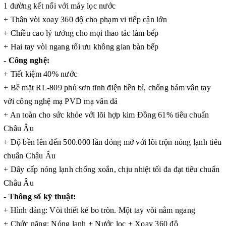
1 đường kết nối với máy lọc nước
+ Thân vòi xoay 360 độ cho phạm vi tiếp cận lớn
+ Chiều cao lý tưởng cho mọi thao tác làm bếp
+ Hai tay vòi ngang tối ưu không gian bàn bếp
- Công nghệ:
+ Tiết kiệm 40% nước
+ Bề mặt RL-809 phủ sơn tĩnh điện bền bỉ, chống bám vân tay
với công nghệ mạ PVD mạ vân đá
+ An toàn cho sức khỏe với lõi hợp kim Đồng 61% tiêu chuẩn
Châu Âu
+ Độ bền lên đến 500.000 lần đóng mở với lõi trộn nóng lạnh tiêu
chuẩn Châu Âu
+ Dây cấp nóng lạnh chống xoắn, chịu nhiệt tối đa đạt tiêu chuẩn
Châu Âu
- Thông số kỹ thuật:
+ Hình dáng: Vòi thiết kế bo tròn. Một tay vòi nằm ngang
+ Chức năng: Nóng lạnh + Nước lọc + Xoay 360 độ