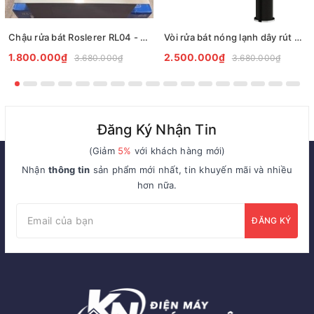
Chậu rửa bát Roslerer RL04 - 6045 inox 304
Vòi rửa bát nóng lạnh dây rút Gento GT04-204 New Black
1.800.000₫
2.500.000₫
3.680.000₫
3.680.000₫
Đăng Ký Nhận Tin
(Giảm
5%
với khách hàng mới)
Nhận
thông tin
sản phẩm mới nhất, tin khuyến mãi và nhiều
hơn nữa.
ĐĂNG KÝ