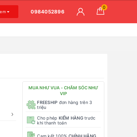
0
0984052896
xem
MUA NHƯ VUA - CHĂM SÓC NHƯ
VIP
FREESHIP
đơn hàng trên 3
triệu
Cho phép
KIỂM HÀNG
trước
khi thanh toán
Cam kết 100%
CHÍNH HÃNG