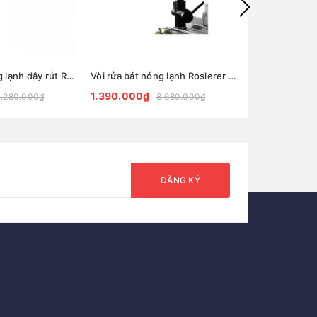
Vòi rửa bát nóng lạnh dây rút Roslerer RL 668
Vòi rửa bát nóng lạnh Roslerer RL-807 black
1.390.000₫
1.290.000₫
.280.000₫
3.680.000₫
ĐĂNG KÝ