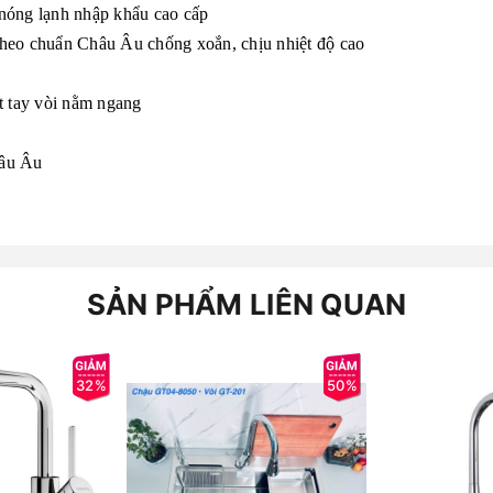
 nóng lạnh nhập khẩu cao cấp
theo chuẩn Châu Âu chống xoắn, chịu nhiệt độ cao
ột tay vòi nằm ngang
hâu Âu
SẢN PHẨM LIÊN QUAN
32%
50%