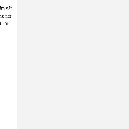
bám vân
ng nét
ị nút