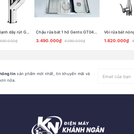
Vòi rửa bát nóng lạnh dây rút Gento GT04-203 New
Chậu rửa bát 1 hố Gento GT04-8050
3.490.000₫
1.820.000₫
.680.000₫
6.980.000₫
4
hông tin
sản phẩm mới nhất, tin khuyến mãi và
hơn nữa.