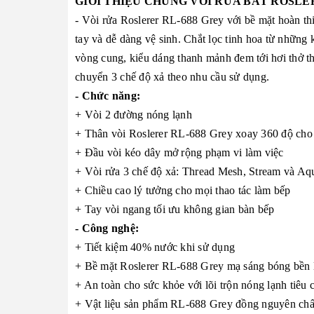
GIỚI THIỆU CHUNG VÒI RỬA BÁT ROSLE
- Vòi rửa Roslerer RL-688 Grey với bề mặt hoàn th
tay và dễ dàng vệ sinh. Chắt lọc tinh hoa từ những
vòng cung, kiểu dáng thanh mảnh đem tới hơi thở than
chuyển 3 chế độ xả theo nhu cầu sử dụng.
- Chức năng:
+ Vòi 2 đường nóng lạnh
+ Thân vòi Roslerer RL-688 Grey xoay 360 độ cho 
+ Đầu vòi kéo dây mở rộng phạm vi làm việc
+ Vòi rửa 3 chế độ xả: Thread Mesh, Stream và Aq
+ Chiều cao lý tưởng cho mọi thao tác làm bếp
+ Tay vòi ngang tối ưu không gian bàn bếp
- Công nghệ:
+ Tiết kiệm 40% nước khi sử dụng
+ Bề mặt Roslerer RL-688 Grey mạ sáng bóng bền 
+ An toàn cho sức khỏe với lõi trộn nóng lạnh tiê
+ Vật liệu sản phẩm RL-688 Grey đồng nguyên chấ