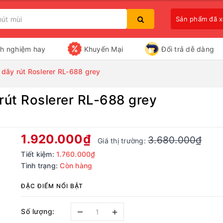
Sản phẩm đã 
nh nghiệm hay
Khuyến Mại
Đổi trả dễ dàng
 dây rút Roslerer RL-688 grey
 rút Roslerer RL-688 grey
Bạn chưa xem sản phẩm nào
1.920.000₫
3.680.000₫
Giá thị trường:
Tiết kiệm:
1.760.000₫
Tình trạng:
Còn hàng
ĐẶC ĐIỂM NỔI BẬT
–
+
Số lượng: