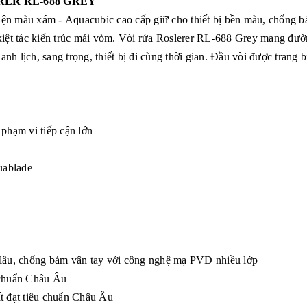
RER RL-688 GREY
iện màu xám - Aquacubic cao cấp giữ cho thiết bị bền màu, chống 
 kiệt tác kiến trúc mái vòm. Vòi rửa Roslerer RL-688 Grey mang đườ
h lịch, sang trọng, thiết bị đi cùng thời gian. Đầu vòi được trang b
phạm vi tiếp cận lớn
uablade
lâu, chống bám vân tay với công nghệ mạ PVD nhiều lớp
u chuẩn Châu Âu
t đạt tiêu chuẩn Châu Âu