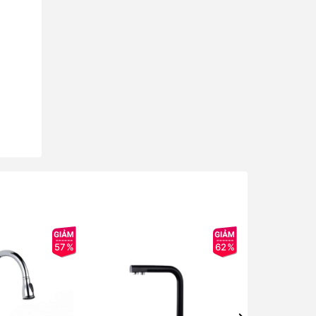
57%
62%