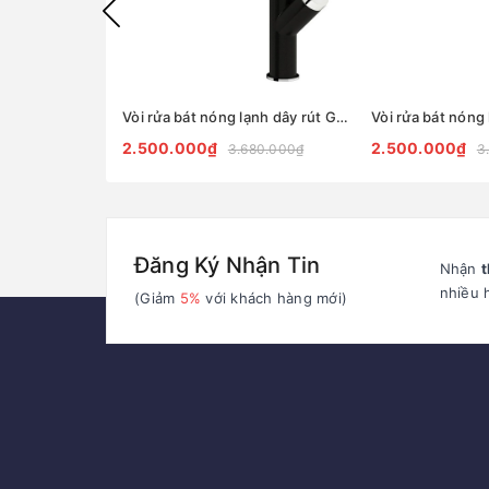
Vòi rửa bát nóng lạnh dây rút Gento GT04-204 New Black
2.500.000₫
2.500.000₫
3.680.000₫
3
Đăng Ký Nhận Tin
Nhận
t
nhiều 
(Giảm
5%
với khách hàng mới)