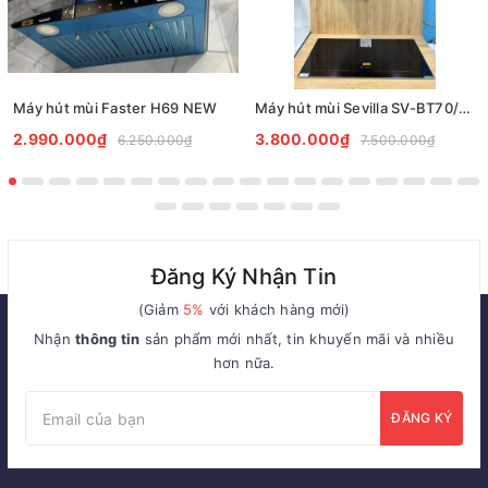
Máy hút mùi Faster H69 NEW
Máy hút mùi Sevilla SV-BT70/BT90
2.990.000₫
3.800.000₫
6.250.000₫
7.500.000₫
Đăng Ký Nhận Tin
(Giảm
5%
với khách hàng mới)
Nhận
thông tin
sản phẩm mới nhất, tin khuyến mãi và nhiều
hơn nữa.
ĐĂNG KÝ