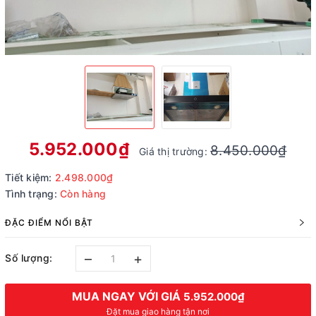
5.952.000₫
8.450.000₫
Giá thị trường:
Tiết kiệm:
2.498.000₫
Tình trạng:
Còn hàng
ĐẶC ĐIỂM NỔI BẬT
–
+
Số lượng:
MUA NGAY VỚI GIÁ
5.952.000₫
Đặt mua giao hàng tận nơi