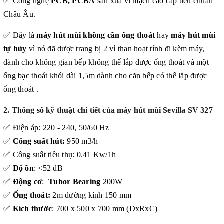
✅ Công nghệ
PCB, PCBA
sản xuấ vi mạch cao cấp tiêu chuẩn
Châu Âu.
✅ Đây là
máy hút mùi không cần ống thoát
hay
máy hút mùi
tự hủy
vì nó đã dược trang bị 2 vỉ than hoạt tính đi kèm máy,
dành cho không gian bếp không thể lắp được ống thoát và một
ống bạc thoát khói dài 1,5m dành cho căn bếp có thể lắp được
ống thoát .
2.
Thông số kỹ thuật chi tiết của máy hút mùi
Sevilla SV 327
✅ Điện áp: 220 - 240, 50/60 Hz
✅
Công suất hút:
950 m3/h
✅ Công suất tiêu thụ: 0.41 Kw/1h
✅
Độ ồn
: <52 dB
✅
Động cơ
:
Tubor Bearing
200W
✅
Ống thoát:
2m đường kính 150 mm
✅
Kích thước
: 700 x 500 x 700 mm (DxRxC)