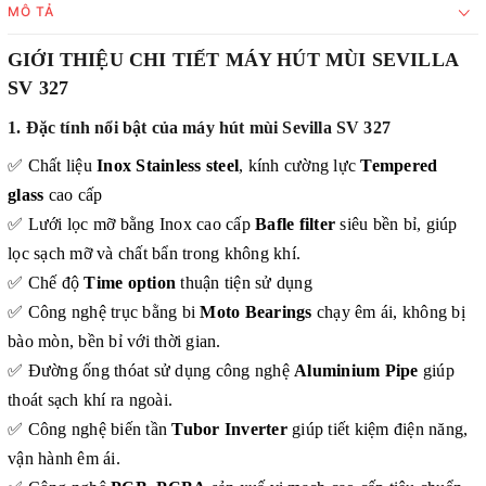
MÔ TẢ
GIỚI THIỆU CHI TIẾT MÁY HÚT MÙI
SEVILLA
SV 327
1. Đặc tính nổi bật của máy hút mùi Sevilla SV 327
✅ Chất liệu
Inox Stainless steel
, kính cường lực
Tempered
glass
cao cấp
✅ Lưới lọc mỡ bằng Inox cao cấp
Bafle filter
siêu bền bỉ, giúp
lọc sạch mỡ và chất bẩn trong không khí.
✅ Chế độ
Time option
thuận tiện sử dụng
✅ Công nghệ trục bằng bi
Moto Bearings
chạy êm ái, không bị
bào mòn, bền bỉ với thời gian.
✅ Đường ống thóat sử dụng công nghệ
Aluminium Pipe
giúp
thoát sạch khí ra ngoài.
✅ Công nghệ biến tần
Tubor Inverter
giúp tiết kiệm điện năng,
vận hành êm ái.