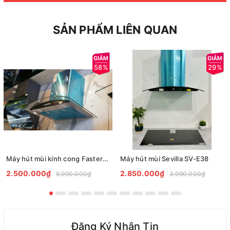
SẢN PHẨM LIÊN QUAN
58%
29%
Máy hút mùi kính cong Faster FS H88 Plus
Máy hút mùi Sevilla SV-E38
2.500.000₫
2.850.000₫
5.990.000₫
3.990.000₫
Đăng Ký Nhận Tin