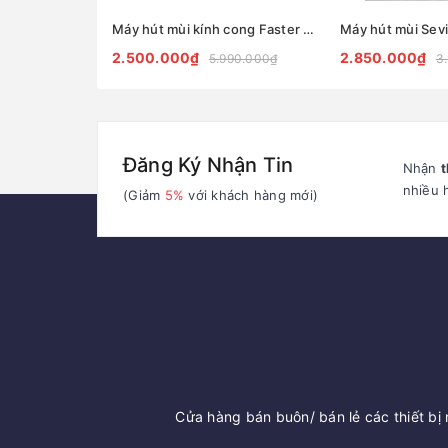
Máy hút mùi kính cong Faster FS H88 Plus
Máy hút mùi Sevi
2.500.000₫
2.850.000₫
5.990.000₫
3
Đăng Ký Nhận Tin
Nhận
t
nhiều 
(Giảm
5%
với khách hàng mới)
Cửa hàng bán buôn/ bán lẻ các thiết bị n