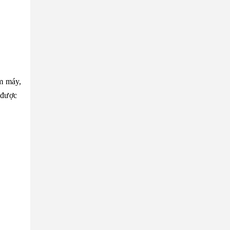
èm máy,
 được