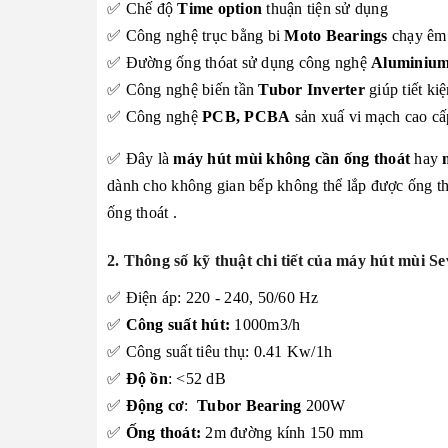
✅ Chế độ
Time option
thuận tiện sử dụng
✅ Công nghệ trục bằng bi
Moto Bearings
chạy êm á
✅ Đường ống thóat sử dụng công nghệ
Aluminium
✅ Công nghệ biến tần
Tubor Inverter
giúp tiết ki
✅ Công nghệ
PCB, PCBA
sản xuấ vi mạch cao cấ
✅ Đây là
máy hút mùi không cần ống thoát
hay
dành cho không gian bếp không thể lắp được ống th
ống thoát .
2.
Thông số kỹ thuật chi tiết của máy hút mùi
Se
✅ Điện áp: 220 - 240, 50/60 Hz
✅
Công suất hút:
1000m3/h
✅ Công suất tiêu thụ: 0.41 Kw/1h
✅
Độ ồn
: <52 dB
✅
Động cơ
:
Tubor Bearing
200W
✅
Ống thoát:
2m đường kính 150 mm