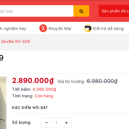
Sản phẩm đã 
nh nghiệm hay
Khuyến Mại
Đổi trả dễ dàng
 Sevilla SV-329
9
Bạn chưa xem sản phẩm nào
2.890.000₫
6.980.000₫
Giá thị trường:
Tiết kiệm:
4.090.000₫
Tình trạng:
Còn hàng
ĐẶC ĐIỂM NỔI BẬT
–
+
Số lượng: