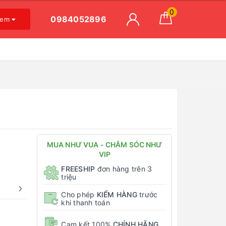
0
0984052896
xem
MUA NHƯ VUA - CHĂM SÓC NHƯ
VIP
FREESHIP
đơn hàng trên 3
triệu
Cho phép
KIỂM HÀNG
trước
khi thanh toán
Cam kết 100%
CHÍNH HÃNG