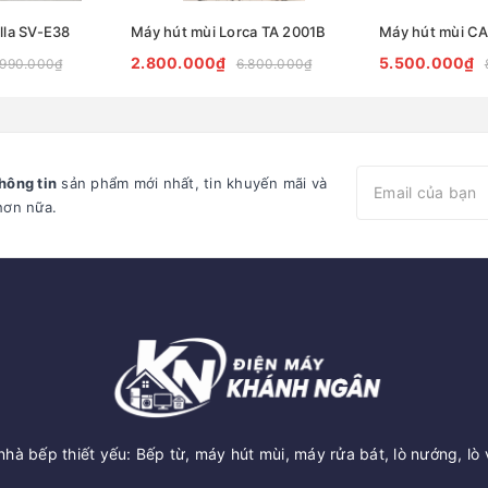
lla SV-E38
Máy hút mùi Lorca TA 2001B
Máy hút mùi 
2.800.000₫
5.500.000₫
.990.000₫
6.800.000₫
hông tin
sản phẩm mới nhất, tin khuyến mãi và
hơn nữa.
hà bếp thiết yếu: Bếp từ, máy hút mùi, máy rửa bát, lò nướng, lò 