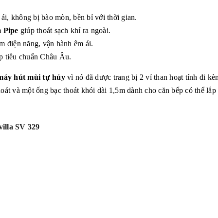
i, không bị bào mòn, bền bỉ với thời gian.
 Pipe
giúp thoát sạch khí ra ngoài.
ệm điện năng, vận hành êm ái.
p tiêu chuẩn Châu Âu.
máy hút mùi tự hủy
vì nó đã dược trang bị 2 vỉ than hoạt tính đi k
oát và một ống bạc thoát khói dài 1,5m dành cho căn bếp có thể lắp
villa SV 329