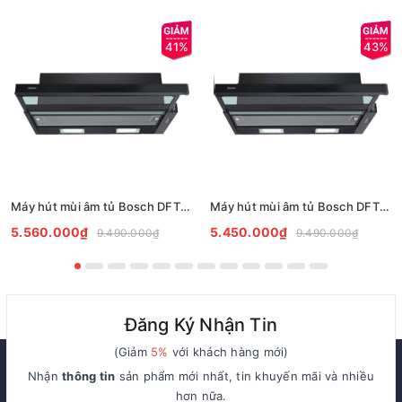
41%
43%
Máy hút mùi âm tủ Bosch DFT93CA61B Serie 2
Máy hút mùi âm tủ Bosch DFT63AC61B Serie 2
5.560.000₫
5.450.000₫
9.490.000₫
9.490.000₫
Đăng Ký Nhận Tin
(Giảm
5%
với khách hàng mới)
Nhận
thông tin
sản phẩm mới nhất, tin khuyến mãi và nhiều
hơn nữa.