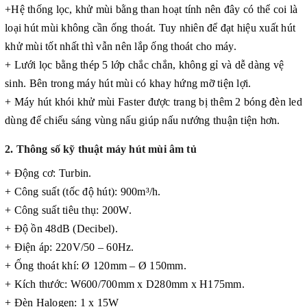
+Hệ thống lọc, khử mùi bằng than hoạt tính nên đây có thể coi là
loại hút mùi không cần ống thoát. Tuy nhiên để đạt hiệu xuất hút
khử mùi tốt nhất thì vẫn nên lắp ống thoát cho máy.
+ Lưới lọc bằng thép 5 lớp chắc chắn, không gỉ và dễ dàng vệ
sinh. Bên trong máy hút mùi có khay hứng mỡ tiện lợi.
+ Máy hút khói khử mùi Faster được trang bị thêm 2 bóng đèn led
dùng để chiếu sáng vùng nấu giúp nấu nướng thuận tiện hơn.
2. Thông số kỹ thuật máy hút mùi âm tủ
+ Động cơ: Turbin.
+ Công suất (tốc độ hút): 900m³/h.
+ Công suất tiêu thụ: 200W.
+ Độ ồn 48dB (Decibel).
+ Điện áp: 220V/50 – 60Hz.
+ Ống thoát khí: Ø 120mm – Ø 150mm.
+ Kích thước: W600/700mm x D280mm x H175mm.
+ Đèn Halogen: 1 x 15W