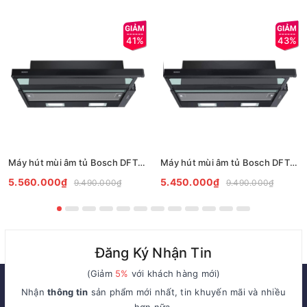
41%
43%
Máy hút mùi âm tủ Bosch DFT93CA61B Serie 2
Máy hút mùi âm tủ Bosch DFT63AC61B Serie 2
5.560.000₫
5.450.000₫
9.490.000₫
9.490.000₫
Đăng Ký Nhận Tin
(Giảm
5%
với khách hàng mới)
Nhận
thông tin
sản phẩm mới nhất, tin khuyến mãi và nhiều