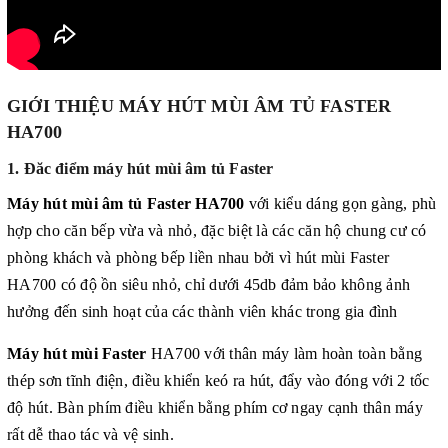
GIỚI THIỆU MÁY HÚT MÙI ÂM TỦ FASTER
HA700
1. Đăc điểm máy hút mùi âm tủ Faster
Máy hút mùi âm tủ Faster HA700
với kiểu dáng gọn gàng, phù
hợp cho căn bếp vừa và nhỏ, đặc biệt là các căn hộ chung cư có
phòng khách và phòng bếp liền nhau bởi vì hút mùi Faster
HA700 có độ ồn siêu nhỏ, chỉ dưới 45db đảm bảo không ảnh
hưởng đến sinh hoạt của các thành viên khác trong gia đình
Máy hút mùi Faster
HA700 với thân máy làm hoàn toàn bằng
thép sơn tĩnh điện, điều khiển keó ra hút, đẩy vào đóng với 2 tốc
độ hút. Bàn phím điều khiển bằng phím cơ ngay cạnh thân máy
rất dễ thao tác và vệ sinh.