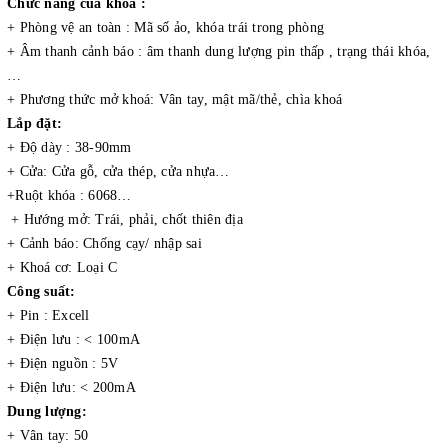
Chức năng của khóa :
+ Phòng vệ an toàn : Mã số ảo, khóa trái trong phòng
+ Âm thanh cảnh báo : âm thanh dung lượng pin thấp , trạng thái khóa,
…
+ Phương thức mở khoá: Vân tay, mật mã/thẻ, chìa khoá
Lắp đặt:
+ Độ dày : 38-90mm
+ Cửa: Cửa gỗ, cửa thép, cửa nhựa…
+Ruột khóa : 6068…
+ Hướng mở: Trái, phải, chốt thiên địa
+ Cảnh báo: Chống cạy/ nhập sai
+ Khoá cơ: Loại C
Công suất:
+ Pin : Excell
+ Điện lưu : < 100mA
+ Điện nguồn : 5V
+ Điện lưu: < 200mA
Dung lượng:
+ Vân tay: 50