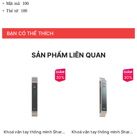
+ Mật mã: 100
+ Thẻ từ: 100
BẠN CÓ THỂ THÍCH
SẢN PHẨM LIÊN QUAN
30%
30%
Khoá vân tay thông minh Sharp S9-FV Cà Phê/Xám/Đen
Khoá vân tay thông minh Sharp S9-V Pro Cà Phê/Đen/Xám