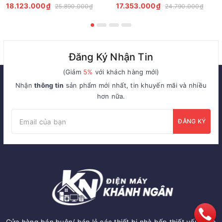
18.123.000₫
17.353.000₫
25.890.000₫
24.790.000₫
Đăng Ký Nhận Tin
(Giảm
5%
với khách hàng mới)
Nhận
thông tin
sản phẩm mới nhất, tin khuyến mãi và nhiều
hơn nữa.
ĐĂNG KÝ
Cửa hàng bán buôn/ bán lẻ các thiết bị nhà bếp thiết yếu: Bếp