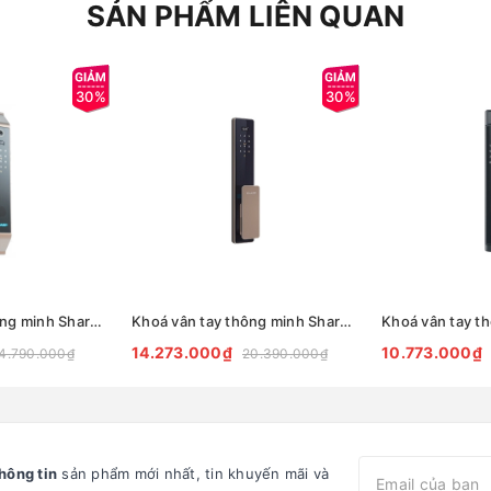
SẢN PHẨM LIÊN QUAN
30%
30%
Khoá vân tay thông minh Sharp S9-V Pro Cà Phê/Đen/Xám
Khoá vân tay thông minh Sharp S6-B Pro Cà Phê/Đen/Xám
14.273.000₫
10.773.000₫
4.790.000₫
20.390.000₫
hông tin
sản phẩm mới nhất, tin khuyến mãi và