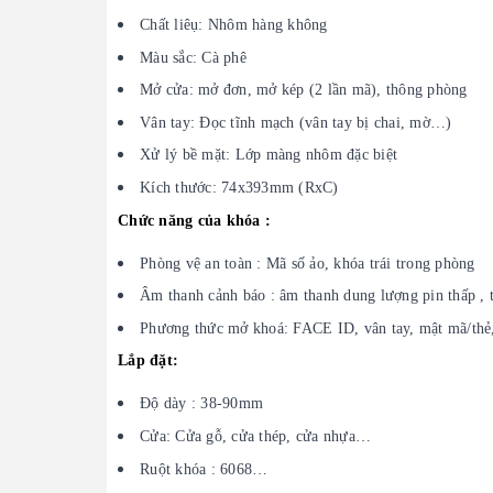
Chất liêụ: Nhôm hàng không
Màu sắc: Cà phê
Mở cửa: mở đơn, mở kép (2 lần mã), thông phòng
Vân tay: Đọc tĩnh mạch (vân tay bị chai, mờ…)
Xử lý bề mặt: Lớp màng nhôm đặc biệt
Kích thước: 74x393mm (RxC)
Chức năng của khóa :
Phòng vệ an toàn : Mã số ảo, khóa trái trong phòng
Âm thanh cảnh báo : âm thanh dung lượng pin thấp , 
Phương thức mở khoá: FACE ID, vân tay, mật mã/thẻ
Lắp đặt:
Độ dày : 38-90mm
Cửa: Cửa gỗ, cửa thép, cửa nhựa…
Ruột khóa : 6068…