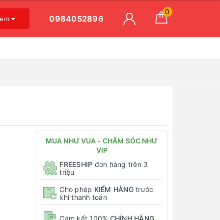
0
0984052896
xem
MUA NHƯ VUA - CHĂM SÓC NHƯ
VIP
FREESHIP
đơn hàng trên 3
triệu
Cho phép
KIỂM HÀNG
trước
khi thanh toán
Cam kết 100%
CHÍNH HÃNG