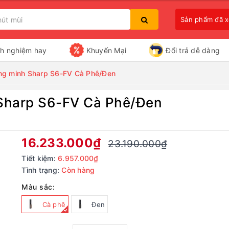
Sản phẩm đã 
nh nghiệm hay
Khuyến Mại
Đổi trả dễ dàng
ông minh Sharp S6-FV Cà Phê/Đen
 Sharp S6-FV Cà Phê/Đen
Bạn chưa xem sản phẩm nào
16.233.000₫
23.190.000₫
Tiết kiệm:
6.957.000₫
Tình trạng:
Còn hàng
Màu sắc:
Cà phê
Đen