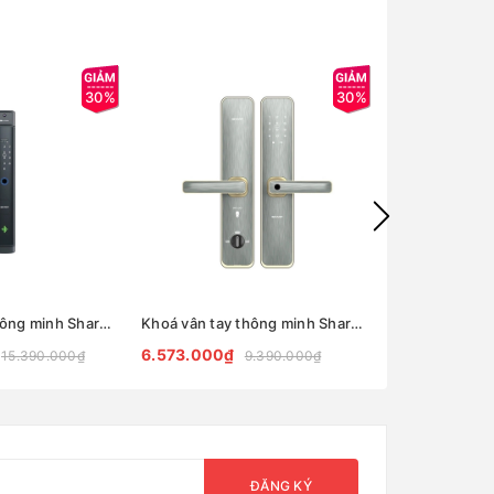
30%
30%
Khoá vân tay thông minh Sharp S2-V Xám (Gray)
Khoá vân tay thông minh Sharp A2-B VÀNG/XÁM
6.573.000₫
5.733.000₫
15.390.000₫
9.390.000₫
ĐĂNG KÝ