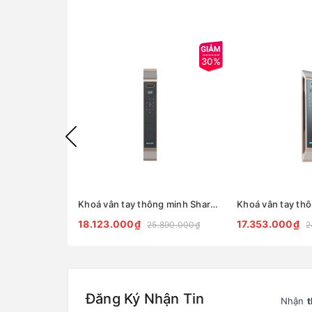
30%
Khoá vân tay thông minh Sharp S9-FV Cà Phê/Xám/Đen
18.123.000₫
17.353.000₫
25.890.000₫
2
Đăng Ký Nhận Tin
Nhận
t