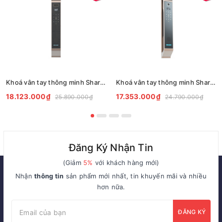
Khoá vân tay thông minh Sharp S9-FV Cà Phê/Xám/Đen
Khoá vân tay thông minh Sharp S9-V Pro Cà Phê/Đen/Xám
18.123.000₫
17.353.000₫
25.890.000₫
24.790.000₫
Đăng Ký Nhận Tin
(Giảm
5%
với khách hàng mới)
Nhận
thông tin
sản phẩm mới nhất, tin khuyến mãi và nhiều
hơn nữa.
ĐĂNG KÝ