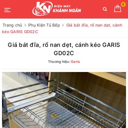
0
Trang chủ
Phụ Kiện Tủ Bếp
Giá bát đĩa, rổ nan dẹt, cánh
kéo GARIS GD02C
Giá bát đĩa, rổ nan dẹt, cánh kéo GARIS
GD02C
Thương hiệu:
Garis