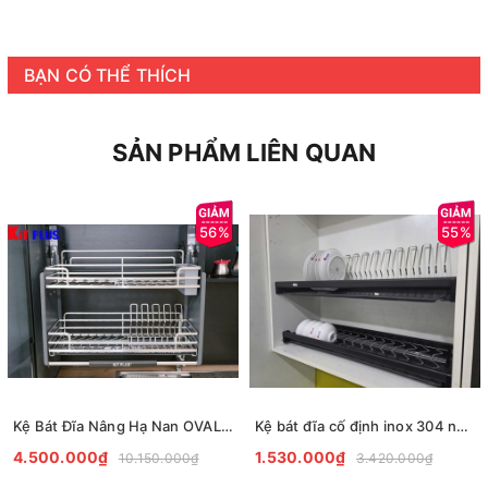
BẠN CÓ THỂ THÍCH
SẢN PHẨM LIÊN QUAN
56%
55%
Kệ Bát Đĩa Nâng Hạ Nan OVAL Inox 304 KitPlus
Kệ bát đĩa cố định inox 304 nan Oval Kitplus
4.500.000₫
1.530.000₫
10.150.000₫
3.420.000₫