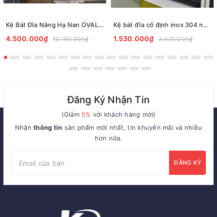
Kệ Bát Đĩa Nâng Hạ Nan OVAL Inox 304 KitPlus
Kệ bát đĩa cố định inox 304 nan Oval Kitplus
4.500.000₫
1.530.000₫
10.150.000₫
3.420.000₫
Đăng Ký Nhận Tin
(Giảm
5%
với khách hàng mới)
Nhận
thông tin
sản phẩm mới nhất, tin khuyến mãi và nhiều
hơn nữa.
ĐĂNG KÝ