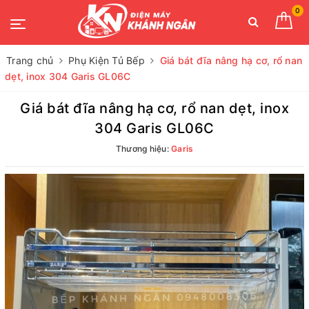
0
Trang chủ
Phụ Kiện Tủ Bếp
Giá bát đĩa nâng hạ cơ, rổ nan
dẹt, inox 304 Garis GL06C
Giá bát đĩa nâng hạ cơ, rổ nan dẹt, inox
304 Garis GL06C
Thương hiệu:
Garis