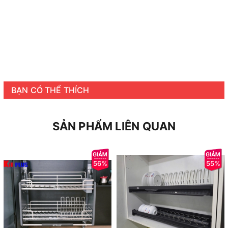
BẠN CÓ THỂ THÍCH
SẢN PHẨM LIÊN QUAN
56%
55%