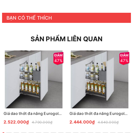
BẠN CÓ THỂ THÍCH
SẢN PHẨM LIÊN QUAN
47%
47%
Giá dao thớt đa năng Eurogold inox 304 nan Oval - EPVF
Giá dao thớt đa năng Eurogold Inox 304 nan Oval EPV
2.522.000₫
2.444.000₫
4.790.000₫
4.640.000₫