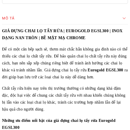
MÔ TẢ
GIÁ ĐỰNG CHAI LỌ TẨY RỬA | EUROGOLD EGSL300 | INOX
DẠNG NAN TRÒN | BỀ MẶT MẠ CHROME
Để có một căn bếp sạch sẽ, thơm mát chắc hẳn không gia đình nào có thể
thiếu các chai lọ chất tẩy rửa. Để bảo quản chai lọ chất tẩy rửa này đúng
cách, bạn nên sắp xếp chúng riêng biệt để tránh ảnh hưởng các chai lọ
khác và tránh nhầm lẫn. Giá đựng chai lọ tẩy rửa
Eurogold EGSL300
ra
đời giúp bạn lưu trữ các loại chai lọ này dễ dàng hơn.
Chất tẩy rửa hiện nay trên thị trường thường có những dạng khá đậm
đặc, độc hại việc để chung các chất tẩy rửa với nhau khiến chúng không
bị lẫn vào các loại chai lọ khác, tránh các trường hợp nhầm lẫn để lại
hậu quả cho người dùng.
Những ưu điểm nổi bật của giá đựng chai lọ tẩy rửa Eurogold
EGSL300