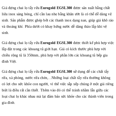
Giá đựng chai lọ tẩy rửa
Eurogold EGSL300
được sản xuất bằng chất
liệu inox sáng bóng, chỉ cần lau nhẹ bằng khăn ướt là có thể dễ dàng vệ
sinh. Sản phẩm được ghép bởi các thanh inox dạng nan, giúp giá khô ráo
và thoáng khí. Phía dưới có khay hứng nước dễ dàng tháo lắp khi vệ
sinh.
Giá đựng chai lọ tẩy rửa
Eurogold EGSL300
được thiết kế phù hợp việc
lắp đặt trong các khoang tủ giới hạn. Giá có kích thước phù hợp với
chiều rộng tủ là 350mm, phù hợp với phần lớn các khoang tủ bếp gia
đình Việt.
Giá đựng chai lọ tẩy rửa
Eurogold EGSL300
sử dụng để các chất tẩy
rửa, xà phòng, nước rửa chén,...Những loại chất tẩy rửa thường không
có lợi cho sức khỏe con người, vì thế việc sắp xếp chúng ở một giá riêng
biệt là điều rất cần thiết. Thêm vào đó có thể tránh nhầm lẫn giữa các
loại chai lọ khác nhau mà lại đảm bảo sức khỏe cho các thành viên trong
gia đình.