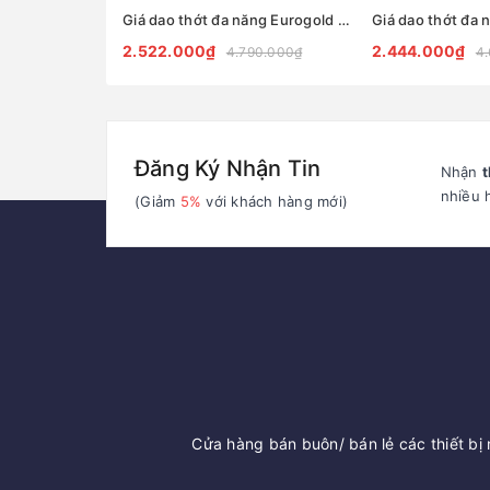
Giá dao thớt đa năng Eurogold inox 304 nan Oval - EPVF
2.522.000₫
2.444.000₫
4.790.000₫
4
Đăng Ký Nhận Tin
Nhận
t
nhiều 
(Giảm
5%
với khách hàng mới)
Cửa hàng bán buôn/ bán lẻ các thiết bị n