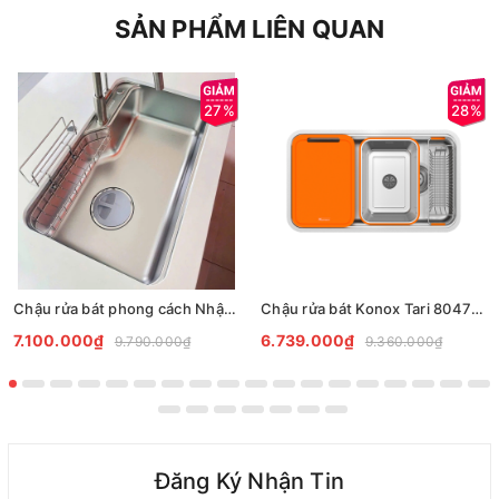
SẢN PHẨM LIÊN QUAN
27%
28%
Chậu rửa bát phong cách Nhật chống xước Tari Smart 8050
Chậu rửa bát Konox Tari 8047SU
7.100.000₫
6.739.000₫
9.790.000₫
9.360.000₫
Đăng Ký Nhận Tin