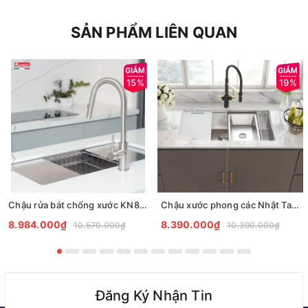
SẢN PHẨM LIÊN QUAN
15%
19%
Chậu rửa bát chống xước KN8644SU DEKOR
Chậu xước phong các Nhật Tari 8748SR
8.984.000₫
8.390.000₫
10.570.000₫
10.390.000₫
Đăng Ký Nhận Tin