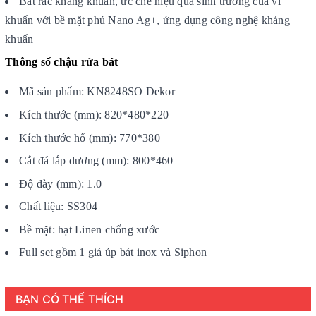
Bát rác kháng khuẩn, ức chế hiệu quả sinh trưởng của vi
khuẩn với bề mặt phủ Nano Ag+, ứng dụng công nghệ kháng
khuẩn
Thông số chậu rửa bát
Mã sản phẩm: KN8248SO Dekor
Kích thước (mm): 820*480*220
Kích thước hố (mm): 770*380
Cắt đá lắp dương (mm): 800*460
Độ dày (mm): 1.0
Chất liệu: SS304
Bề mặt: hạt Linen chống xước
Full set gồm 1 giá úp bát inox và Siphon
BẠN CÓ THỂ THÍCH