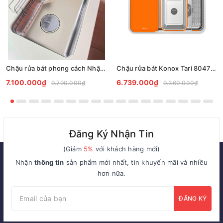
Chậu rửa bát phong cách Nhật chống xước Tari Smart 8050
Chậu rửa bát Konox Tari 8047SU
7.100.000₫
6.739.000₫
9.790.000₫
9.360.000₫
Đăng Ký Nhận Tin
(Giảm
5%
với khách hàng mới)
Nhận
thông tin
sản phẩm mới nhất, tin khuyến mãi và nhiều
hơn nữa.
ĐĂNG KÝ