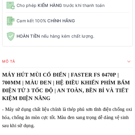
Cho phép
KIỂM HÀNG
trước khi thanh toán
Cam kết 100%
CHÍNH HÃNG
HOÀN TIỀN
nếu hàng kém chất lượng.
MÔ TẢ
MÁY HÚT MÙI CỔ ĐIỂN | FASTER FS 0470P |
700MM | MÀU ĐEN | HỆ ĐIỀU KHIỂN PHÍM BẤM
ĐIỆN TỬ 3 TỐC ĐỘ | AN TOÀN, BỀN BỈ VÀ TIẾT
KIỆM ĐIỆN NĂNG
- Máy sử dụng chất liệu chính là thép phủ sơn tĩnh điện chống oxi
hóa, chống ăn mòn cực tốt. Màu đen sang trọng dễ dàng vệ sinh
sau khi sử dụng.