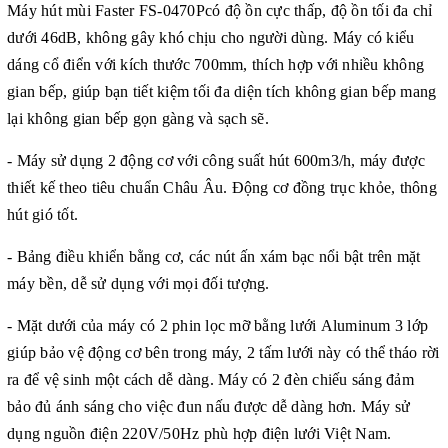
Máy hút mùi Faster FS-0470Pcó độ ồn cực thấp, độ ồn tối đa chỉ
dưới 46dB, không gây khó chịu cho người dùng. Máy có kiểu
dáng cổ điển với kích thước 700mm, thích hợp với nhiều không
gian bếp, giúp bạn tiết kiệm tối đa diện tích không gian bếp mang
lại không gian bếp gọn gàng và sạch sẽ.
- Máy sử dụng 2 động cơ với công suất hút 600m3/h, máy được
thiết kế theo tiêu chuẩn Châu Âu. Động cơ đồng trục khỏe, thông
hút gió tốt.
- Bảng điều khiển bằng cơ, các nút ấn xám bạc nổi bật trên mặt
máy bền, dễ sử dụng với mọi đối tượng.
- Mặt dưới của máy có 2 phin lọc mỡ bằng lưới Aluminum 3 lớp
giúp bảo vệ động cơ bên trong máy, 2 tấm lưới này có thể tháo rời
ra để vệ sinh một cách dễ dàng. Máy có 2 đèn chiếu sáng đảm
bảo đủ ánh sáng cho việc đun nấu được dễ dàng hơn. Máy sử
dụng nguồn điện 220V/50Hz phù hợp điện lưới Việt Nam.