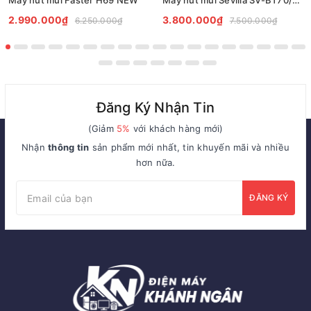
Máy hút mùi Faster H69 NEW
Máy hút mùi Sevilla SV-BT70/BT90
2.990.000₫
3.800.000₫
6.250.000₫
7.500.000₫
Đăng Ký Nhận Tin
(Giảm
5%
với khách hàng mới)
Nhận
thông tin
sản phẩm mới nhất, tin khuyến mãi và nhiều
hơn nữa.
ĐĂNG KÝ