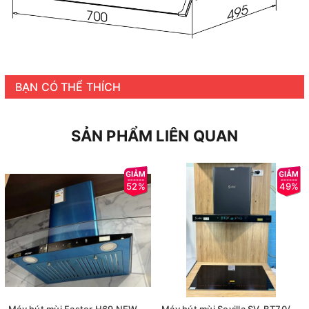
BẠN CÓ THỂ THÍCH
SẢN PHẨM LIÊN QUAN
52%
49%