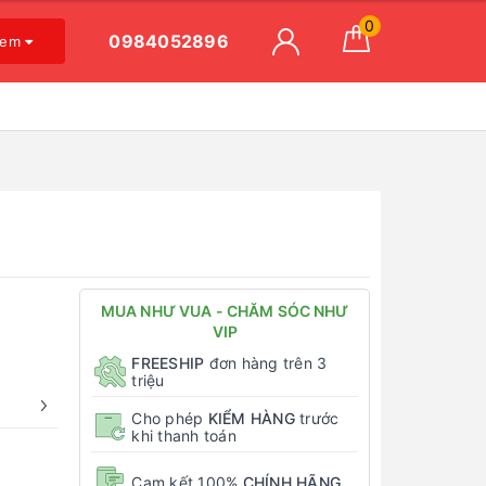
0
0984052896
xem
MUA NHƯ VUA - CHĂM SÓC NHƯ
VIP
FREESHIP
đơn hàng trên 3
triệu
Cho phép
KIỂM HÀNG
trước
khi thanh toán
Cam kết 100%
CHÍNH HÃNG