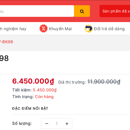
Sản phẩm đã 
nh nghiệm hay
Khuyến Mại
Đổi trả dễ dàng
SV-BK98
K98
Bạn chưa xem sản phẩm nào
6.450.000₫
11.900.000₫
Giá thị trường:
Tiết kiệm:
5.450.000₫
Tình trạng:
Còn hàng
ĐẶC ĐIỂM NỔI BẬT
–
+
Số lượng: