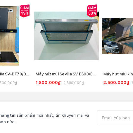
49%
38%
Máy hút mùi Sevilla SV-BT70/BT90
Máy hút mùi Sevilla SV E600/E700
1.800.000₫
2.500.000₫
.500.000₫
2.890.000₫
hông tin
sản phẩm mới nhất, tin khuyến mãi và
hơn nữa.