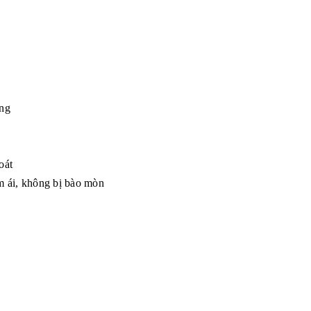
ọng
oát
m ái, không bị bào mòn