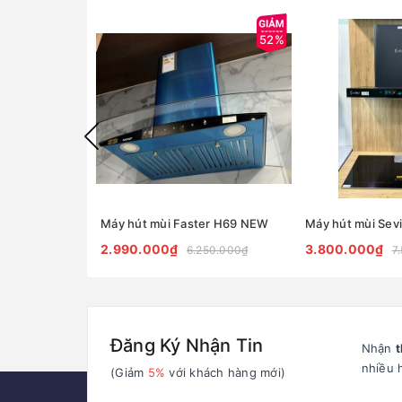
52%
Máy hút mùi Faster H69 NEW
2.990.000₫
3.800.000₫
6.250.000₫
7
Đăng Ký Nhận Tin
Nhận
t
nhiều 
(Giảm
5%
với khách hàng mới)