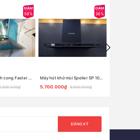
58%
36%
Máy hút mùi kính cong Faster FS H88 Plus
Máy hút khử mùi Spelier SP 109MC
5.700.000₫
3.200.000₫
5.990.000₫
8.900.000₫
ĐĂNG KÝ