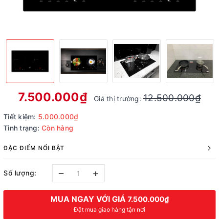
7.500.000₫
12.500.000₫
Giá thị trường:
Tiết kiệm:
5.000.000₫
Tình trạng:
Còn hàng
ĐẶC ĐIỂM NỔI BẬT
–
+
Số lượng:
MUA NGAY VỚI GIÁ
7.500.000₫
Đặt mua giao hàng tận nơi