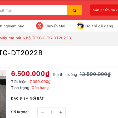
Sản phẩm đã 
nh nghiệm hay
Khuyến Mại
Đổi trả dễ dàng
Máy rửa bát 6 bộ TEXGIO TG-DT2022B
 TG-DT2022B
Bạn chưa xem sản phẩm nào
6.500.000₫
13.590.000₫
Giá thị trường:
Tiết kiệm:
7.090.000₫
Tình trạng:
Còn hàng
ĐẶC ĐIỂM NỔI BẬT
–
+
Số lượng: