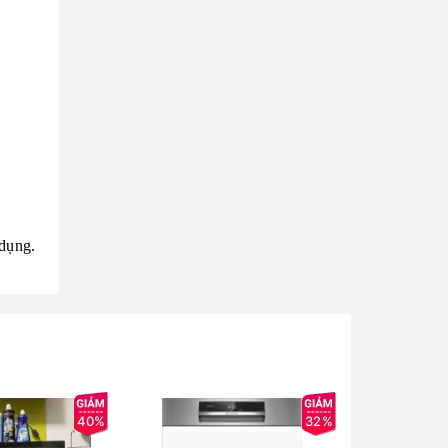
 dụng.
40%
32%