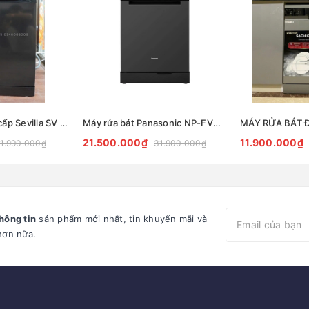
Máy rửa bát cao cấp Sevilla SV - RBT77
Máy rửa bát Panasonic NP-FVK16XE 15 bộ
21.500.000₫
11.900.000₫
1.990.000₫
31.900.000₫
hông tin
sản phẩm mới nhất, tin khuyến mãi và
hơn nữa.