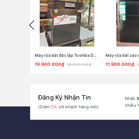
Máy rửa bát độc lập Toshiba DW-15F7(G)-VN
19.900.000₫
11.900.000₫
25.000.000₫
2
Đăng Ký Nhận Tin
Nhận
t
nhiều 
(Giảm
5%
với khách hàng mới)