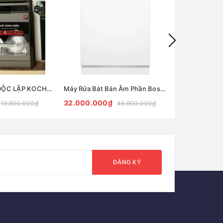
MÁY RỬA BÁT ĐỘC LẬP KOCHER KDEU-X15S
Máy Rửa Bát Bán Âm Phần Bosch SMI8ZDS81T Series 8 Cao Cấp
32.000.000₫
17.000.000
19.800.000₫
46.900.000₫
ĐĂNG KÝ