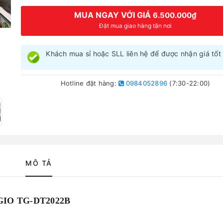
MUA NGAY VỚI GIÁ
6.500.000₫
Đặt mua giao hàng tận nơi
Khách mua sỉ hoặc SLL liên hệ để được nhận giá tốt 
Hotline đặt hàng:
0984052896
(7:30-22:00)
MÔ TẢ
GIO TG-DT2022B