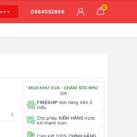
0
0984052896
xem
MUA NHƯ VUA - CHĂM SÓC NHƯ
VIP
FREESHIP
đơn hàng trên 3
triệu
Cho phép
KIỂM HÀNG
trước
khi thanh toán
Cam kết 100%
CHÍNH HÃNG