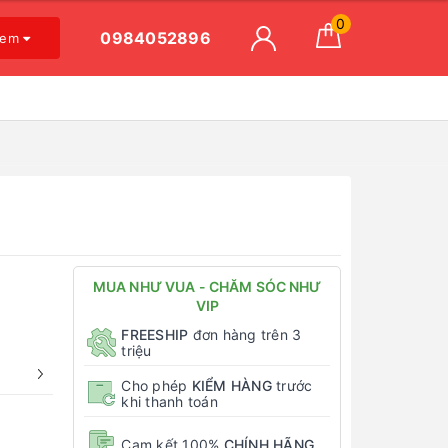
0
0984052896
xem
MUA NHƯ VUA - CHĂM SÓC NHƯ
VIP
FREESHIP
đơn hàng trên 3
triệu
Cho phép
KIỂM HÀNG
trước
khi thanh toán
Cam kết 100%
CHÍNH HÃNG