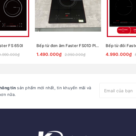
ster FS 650I
Bếp từ đơn âm Faster FS01D Plus
Bếp từ đôi Fas
1.490.000₫
4.990.000₫
0.990.000₫
2.950.000₫
hông tin
sản phẩm mới nhất, tin khuyến mãi và
hơn nữa.