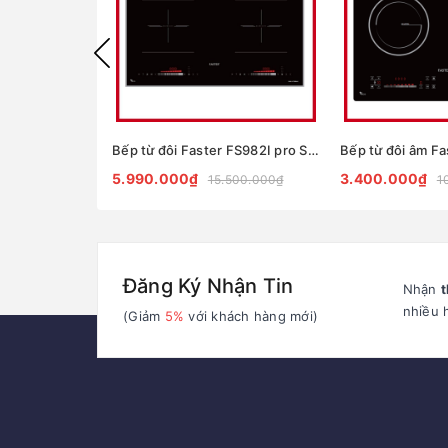
Bếp từ đôi Faster FS982I pro Serie 8
Bếp từ đôi âm Fa
5.990.000₫
3.400.000₫
15.500.000₫
1
Đăng Ký Nhận Tin
Nhận
t
nhiều 
(Giảm
5%
với khách hàng mới)