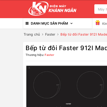
DANH MỤC SẢN PHẨM
Ki
Trang chủ
Faster
Bếp từ đôi Faster 912I Made
Bếp từ đôi Faster 912I Mad
Thương hiệu:
Faster