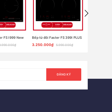
ter FS I999 New
Bếp từ đôi Faster FS 399I PLUS
3.250.000₫
6.990.000₫
8.990.000₫
5.990.000₫
ĐĂNG KÝ