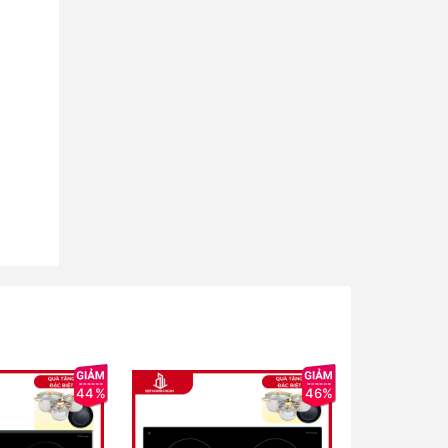
44%
46%