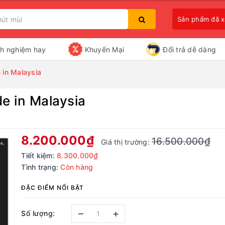
Sản phẩm đã 
nh nghiệm hay
Khuyến Mại
Đổi trả dễ dàng
 in Malaysia
e in Malaysia
Bạn chưa xem sản phẩm nào
8.200.000₫
16.500.000₫
Giá thị trường:
Tiết kiệm:
8.300.000₫
Tình trạng:
Còn hàng
ĐẶC ĐIỂM NỔI BẬT
–
+
Số lượng: