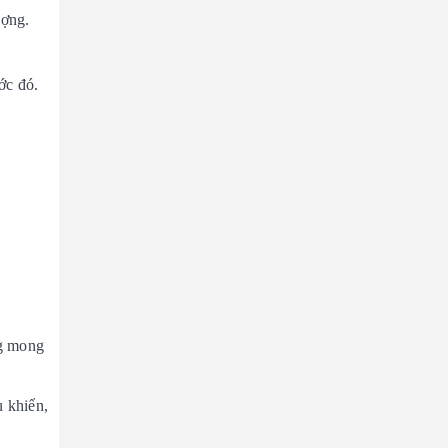
ượng.
ớc đó.
ng mong
u khiển,