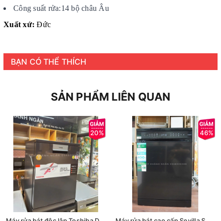
Công suất rửa:14 bộ châu Âu
Xuất xứ:
Đức
BẠN CÓ THỂ THÍCH
SẢN PHẨM LIÊN QUAN
20%
46%
Máy rửa bát độc lập Toshiba DW-15F7(G)-VN
Máy rửa bát cao cấp Sevilla SV - RBT77